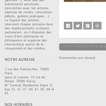
japonais...), ainsi que des
événements ponctuels
(rencontres avec les artistes,
séances de contes, rencontres-
débats, goûters poétiques...).
Le Square des artistes
intervient chaque semaine dans
Facebook
Twitter
Google+
E-m
des établissements scolaires
partenaires, où il dispense des
cours d'arts plastiques et
d'éloquence et organise des
interventions autour de la
Post navigation
← Initiez-vous à la calligraph
citoyenneté et des médias.
Comments are closed.
NOTRE ADRESSE
7 rue des Patriarches, 75005
Paris
(pour le courrier: 12 rue de
Mirbel, 75005 Paris)
M° Censier Daubenton (ligne 7),
bus 21, 27, 47, 59, 67, 83, 84 et
91.
NOS HORAIRES