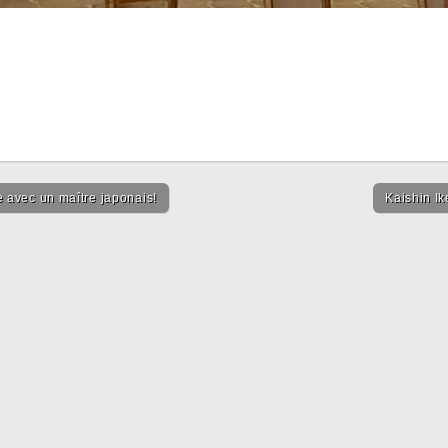
ail
ie avec un maître japonais!
Kaishin I