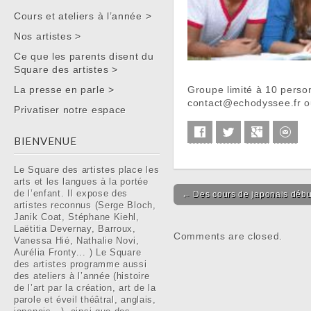
Main menu
Cours et ateliers à l’année >
Nos artistes >
Ce que les parents disent du
Square des artistes >
Groupe limité à 10 person
La presse en parle >
contact@echodyssee.fr o
Privatiser notre espace
Facebook
Twitter
Google+
E-m
BIENVENUE
Le Square des artistes place les
arts et les langues à la portée
Post navigation
de l’enfant. Il expose des
← Des cours de japonais débu
artistes reconnus (Serge Bloch,
Janik Coat, Stéphane Kiehl,
Laëtitia Devernay, Barroux,
Comments are closed.
Vanessa Hié, Nathalie Novi,
Aurélia Fronty... ) Le Square
des artistes programme aussi
des ateliers à l’année (histoire
de l’art par la création, art de la
parole et éveil théâtral, anglais,