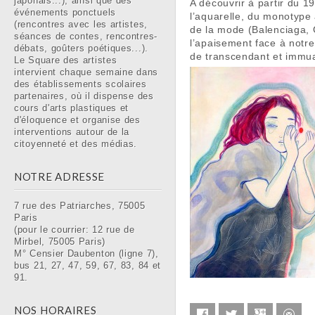
japonais...), ainsi que des
A découvrir à partir du 
événements ponctuels
l’aquarelle, du monotype 
(rencontres avec les artistes,
de la mode (Balenciaga, G
séances de contes, rencontres-
l’apaisement face à notr
débats, goûters poétiques...).
de transcendant et immua
Le Square des artistes
intervient chaque semaine dans
des établissements scolaires
partenaires, où il dispense des
cours d'arts plastiques et
d'éloquence et organise des
interventions autour de la
citoyenneté et des médias.
NOTRE ADRESSE
7 rue des Patriarches, 75005
Paris
(pour le courrier: 12 rue de
Mirbel, 75005 Paris)
M° Censier Daubenton (ligne 7),
bus 21, 27, 47, 59, 67, 83, 84 et
91.
NOS HORAIRES
Facebook
Twitter
Google+
E-m