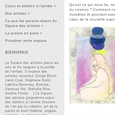
Main menu
Qu’est ce qui nous lie, n
Cours et ateliers à l’année >
du cosmos ? Comment repr
Nos artistes >
invisibles et pourtant es
cœur de la nouvelle expos
Ce que les parents disent du
Square des artistes >
La presse en parle >
Privatiser notre espace
BIENVENUE
Le Square des artistes place les
arts et les langues à la portée
de l’enfant. Il expose des
artistes reconnus (Serge Bloch,
Janik Coat, Stéphane Kiehl,
Laëtitia Devernay, Barroux,
Vanessa Hié, Nathalie Novi,
Aurélia Fronty... ) Le Square
des artistes programme aussi
des ateliers à l’année (histoire
de l’art par la création, art de la
parole et éveil théâtral, anglais,