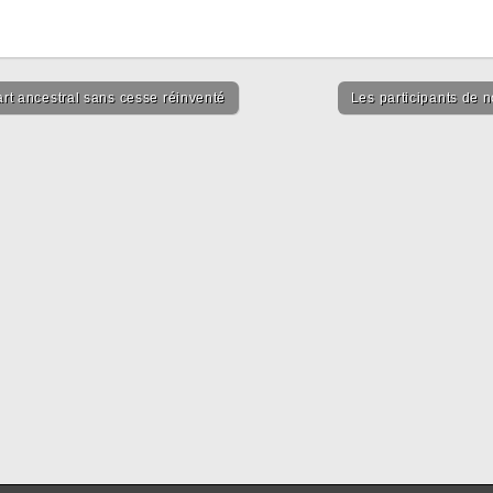
art ancestral sans cesse réinventé
Les participants de 