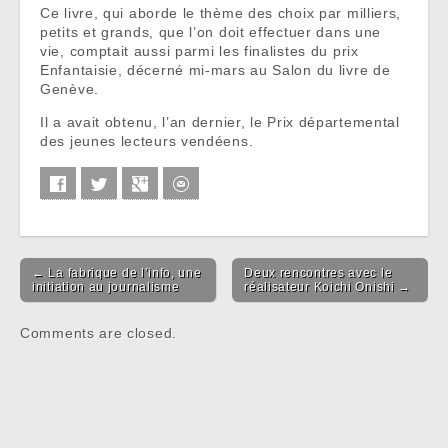
Ce livre, qui aborde le thème des choix par milliers,
petits et grands, que l’on doit effectuer dans une
vie, comptait aussi parmi les finalistes du prix
Enfantaisie, décerné mi-mars au Salon du livre de
Genève.
Il a avait obtenu, l’an dernier, le Prix départemental
des jeunes lecteurs vendéens.
Facebook
Twitter
Google+
E-mail
Post navigation
← La fabrique de l’info, une
Deux rencontres avec le
initiation au journalisme
réalisateur Koichi Onishi →
Comments are closed.